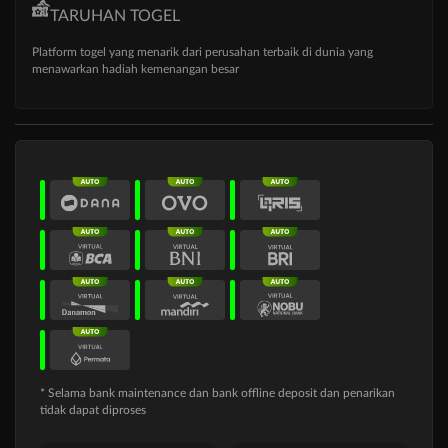
TARUHAN TOGEL
Platform togel yang menarik dari perusahan terbaik di dunia yang
menawarkan hadiah kemenangan besar
* Selama bank maintenance dan bank offline deposit dan penarikan
tidak dapat diproses