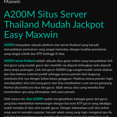
Maxwin
A200M Situs Server
Thailand Mudah Jackpot
Easy Maxwin
A200M
merupakan sebuah platform dari server thailand yang banyak
menyediakan permainan yang sangat memukau dengan kualitas permainan
yang sangat ciamik dan RTP tertinggi di Asia.
A200M server thailand
adalah sebuah situs game online yang menyediakan link
slot gacor yang mudah gacor dan memiliki via deposit terlengkap serta deposit
dana tanpa potongan. Link slot gacor A200M juga sangat mudah untuk diakses
dan bisa terkena internet positif sehingga semua pemain bisa langsung
membuka link nya dengan bebas tanpa gangguan. Pastinya semua pemain ingin
mendapatkan situs slot yang gacor dan bisa memberikan cuan secara gampang.
Namun jika berbicara situs slot gacor, tidak semua situs yang tersedia bisa
memberikan apa yang diharapkan oleh para pemain.
Oleh karena itu
situs A200M
sudah menghadirkan berbagai game slot gacor
yang bisa memberikan kemenangan dengan bocoran RTP gacor yang sekaligus
sudah tersedia di situs slot mudah gacor. Dengan keberadaan judi slot online
yang saat ini semakin populer, banyak sekali orang yang ingin mengenal apa itu
judi slot dan bagaimana cara mendapatkan kemenangan dari permainan judi