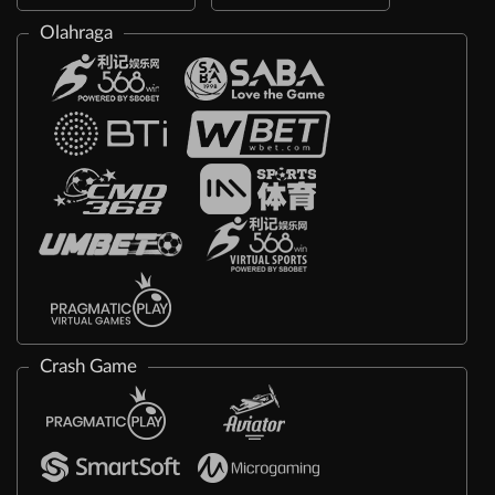
Olahraga
Crash Game