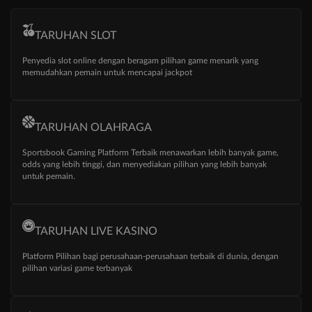
TARUHAN SLOT
Penyedia slot online dengan beragam pilihan game menarik yang
memudahkan pemain untuk mencapai jackpot
TARUHAN OLAHRAGA
Sportsbook Gaming Platform Terbaik menawarkan lebih banyak game,
odds yang lebih tinggi, dan menyediakan pilihan yang lebih banyak
untuk pemain.
TARUHAN LIVE KASINO
Platform Pilihan bagi perusahaan-perusahaan terbaik di dunia, dengan
pilihan variasi game terbanyak