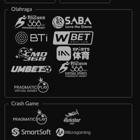
Olahraga
Crash Game