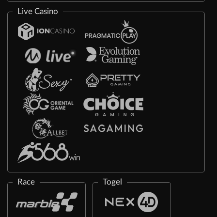
Live Casino
Race
Togel