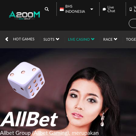
BHS
Live
V
Chat
M
INDONESIA
HOT GAMES
SLOTS
LIVE CASINO
RACE
TOG
AllBet
Allbet Group (Allbet Gaming), merupakan